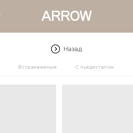
ы
Назад
Встраиваемые
С пьедесталом