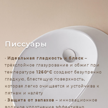
Писсуары
•
Идеальная гладкость и блеск
–
трёхслойное глазурование и обжиг при
температуре
1260°C
создают безупречно
гладкую, блестящую поверхность,
которая легко очищается и устойчива к
пятнам и налёту
•
Защита от запахов
– инновационное
водяное уплотнение эффективно