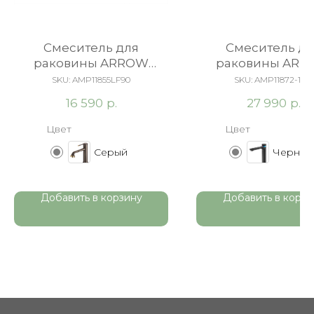
Cмеситель для
Cмеситель дл
раковины ARROW
раковины AR
AMP11855LF90 серый
AMP11872-1BC че
SKU:
AMP11855LF90
SKU:
AMP11872-1BC
р.
р.
16 590
27 990
Цвет
Цвет
Серый
Черный
Добавить в корзину
Добавить в корзи