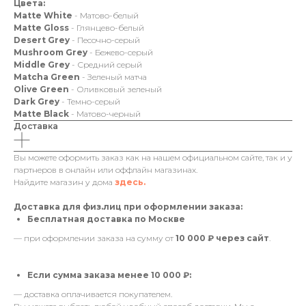
Цвета:
Matte White
- Матово-белый
Matte
Gloss
- Глянцево-белый
Desert Grey
- Песочно-серый
Mushroom Grey
- Бежево-серый
Middle Grey
- Средний серый
Matcha Green
- Зеленый матча
Olive Green
- Оливковый зеленый
Dark Grey
- Темно-серый
Matte Black
- Матово-черный
Доставка
Вы можете оформить заказ как на нашем официальном сайте, так и у
партнеров в онлайн или оффлайн магазинах.
Найдите магазин у дома
здесь.
Доставка для физ.лиц при оформлении заказа:
Бесплатная доставка по Москве
— при оформлении заказа на сумму от
10 000 ₽ через сайт
.
Если сумма заказа менее 10 000 ₽:
— доставка оплачивается покупателем.