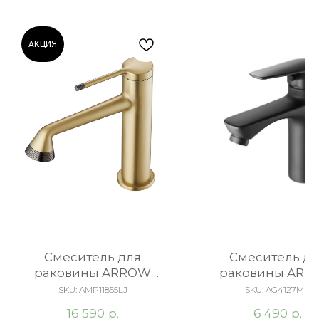
АКЦИЯ
Смеситель для
Смеситель дл
раковины ARROW
раковины AR
AMP11855LJ золото
AG4127CP
SKU:
AMP11855LJ
SKU:
AG4127MB
р.
р.
16 590
6 490