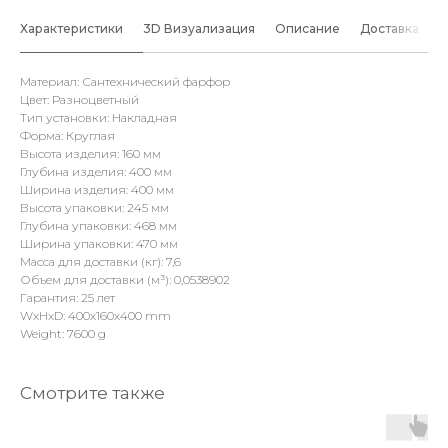
Характеристики
3D Визуализация
Описание
Доставка
Г
Материал: Сантехнический фарфор
Цвет: Разноцветный
Тип установки: Накладная
Форма: Круглая
Высота изделия: 160 мм
Глубина изделия: 400 мм
Ширина изделия: 400 мм
Высота упаковки: 245 мм
Глубина упаковки: 468 мм
Ширина упаковки: 470 мм
Масса для доставки (кг): 7,6
Объем для доставки (м³): 0,0538902
Гарантия: 25 лет
WxHxD: 400x160x400 mm
Weight: 7600 g
Смотрите также