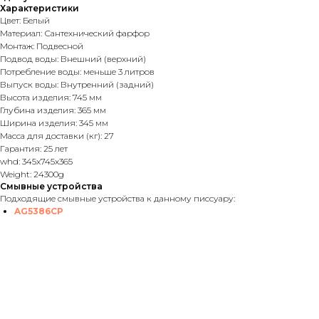
Характеристики
Цвет: Белый
Материал: Сантехнический фарфор
Монтаж: Подвесной
Подвод воды: Внешний (верхний)
Потребление воды: меньше 3 литров
Выпуск воды: Внутренний (задний)
Высота изделия: 745 мм
Глубина изделия: 365 мм
Ширина изделия: 345 мм
Масса для доставки (кг): 27
Гарантия: 25 лет
whd: 345x745x365
Weight: 24300g
Смывные устройства
Подходящие смывные устройства к данному писсуару:
AG5386CP