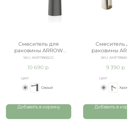
Cмеситель для
Cмеситель дл
раковины ARROW
раковины AR
AMP11866GG серый
AMP11866CP х
SKU:
AMP11866GG
SKU:
AMP11866CP
р.
р.
10 690
9 390
Цвет
Цвет
Серый
Хром
Добавить в корзину
Добавить в корзи