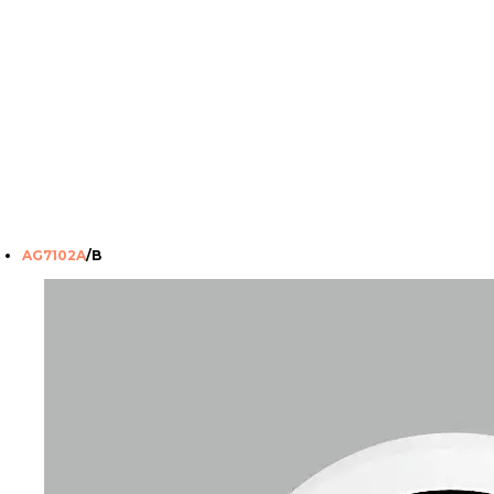
AG7102A
/B