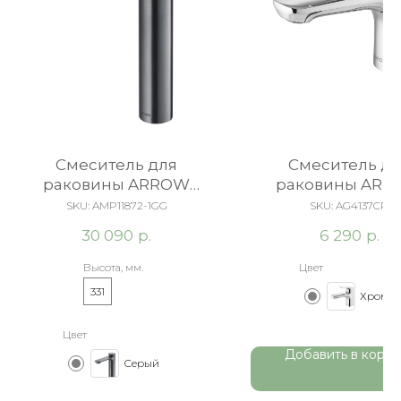
Cмеситель для
Смеситель дл
раковины ARROW
раковины AR
AMP11872-1GG серый
AG4137CP хро
SKU:
AMP11872-1GG
SKU:
AG4137CP
р.
р.
30 090
6 290
Высота, мм.
Цвет
331
Хром
Цвет
Добавить в корзи
Серый