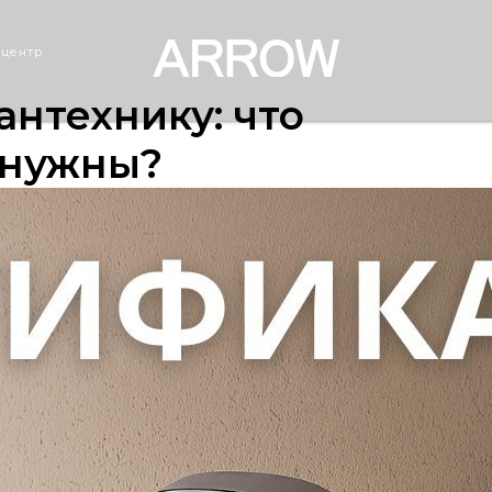
 центр
антехнику: что
 нужны?