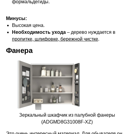
формальдегиды.
Минусы:
Высокая цена.
Необходимость ухода
– дерево нуждается в
пропитке, шлифовке, бережной чистке
.
Фанера
Зеркальный шкафчик из палубной фанеры
(ADGMD8G31008F-XZ)
Это очень интересный материал. Для обывателя он