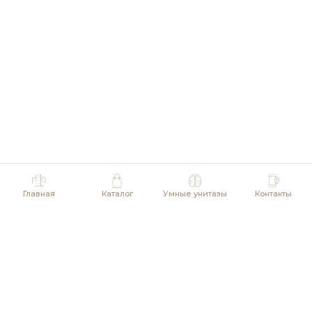
Главная
Каталог
Умные унитазы
Контакты
© 2025 ООО "АРРОУ.РУ"
ИНН 7730304967