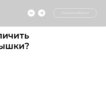
Личный кабинет
личить
тышки?