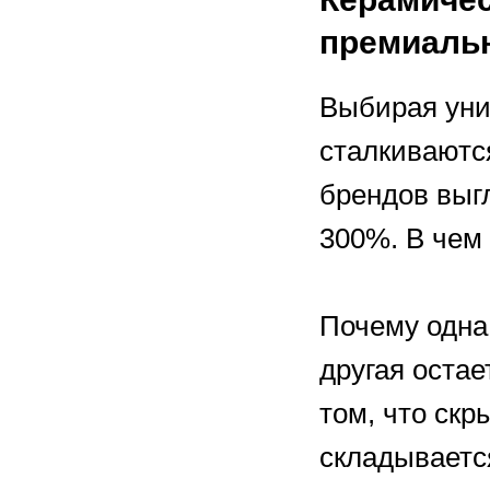
премиальн
Выбирая уни
сталкиваютс
брендов выгл
300%. В чем
Почему одна 
другая остае
том, что скр
складывается