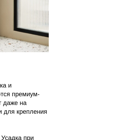
ка и
ются премиум-
т даже на
и для крепления
 Усадка при