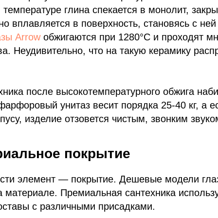
 температуре глина спекается в монолит, закры
но вплавляется в поверхность, становясь с не
азы Arrow
обжигаются при 1280°C и проходят м
ва. Неудивительно, что на такую керамику расп
ника после высокотемпературного обжига наби
фарфоровый унитаз весит порядка 25-40 кг, а е
рпусу, изделие отзовется чистым, звонким звуко
риальное покрытие
ости элемент — покрытие. Дешевые модели гла
а материале. Премиальная сантехника использ
оставы с различными присадками.