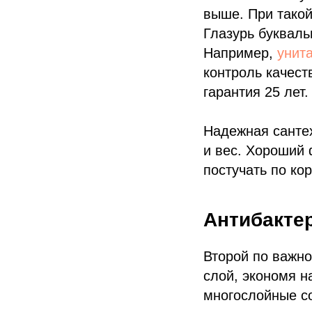
выше. При такой
Глазурь букваль
Например,
унит
контроль качест
гарантия 25 лет.
Надежная сантех
и вес. Хороший 
постучать по ко
Антибакте
Второй по важн
слой, экономя н
многослойные с