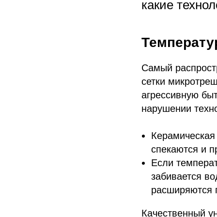
какие техно
Температу
Самый распрост
сетки микротрещ
агрессивную бы
нарушении техно
Керамическая 
спекаются и п
Если температ
забивается во
расширяются п
Качественный ун