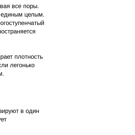
вая все поры.
й единым целым.
ногоступенчатый
ространяется
рает плотность
сли легонько
м.
зируют в один
ует