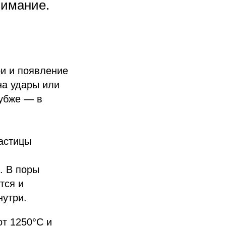
нимание.
и и появление
на удары или
лубже — в
частицы
. В поры
тся и
нутри.
от 1250°C и