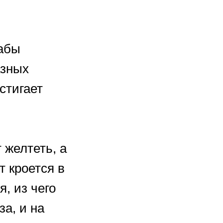
рабы
азных
стигает
 желтеть, а
т кроется в
, из чего
а, и на