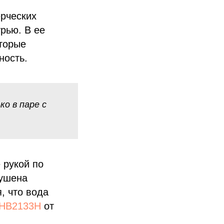
ерческих
рью. В ее
торые
ность.
о в паре с
 рукой по
рушена
, что вода
AHB2133H
от