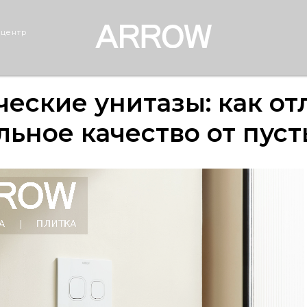
 центр
еские унитазы: как от
ьное качество от пус