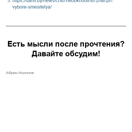
https://sanit.by/news/chto-neobkhodimo-znat-pri-
vybore-smesitelya/
Есть мысли после прочтения?
Давайте обсудим!
Абрам Ихиилов