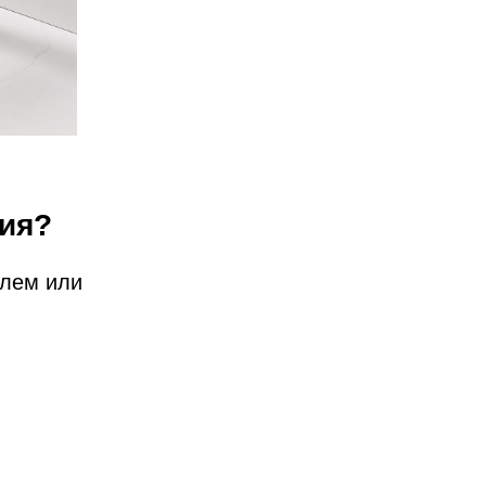
тия?
елем или