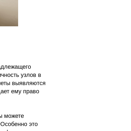
надлежащего
ичность узлов в
четы выявляются
дает ему право
ы можете
. Особенно это