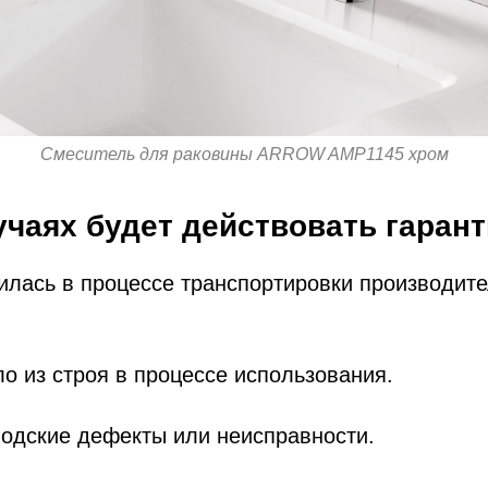
Cмеситель для раковины ARROW AMP1145 хром
учаях будет действовать гаран
илась в процессе транспортировки производит
о из строя в процессе использования.
водские дефекты или неисправности.