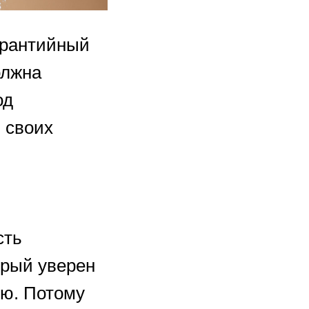
арантийный
олжна
од
 своих
сть
орый уверен
ию. Потому