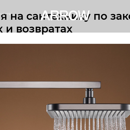
я на сантехнику по зак
 центр
х и возвратах