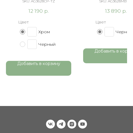
ARROW AG3628CP-TZ
ARROW AG3628M
SKU:
AG3628CP-TZ
SKU:
AG3628MB-TZ
черный матов
р.
р.
12 190
13 890
Цвет
Цвет
Хром
Черный
Черный
Добавить в корзи
Добавить в корзину