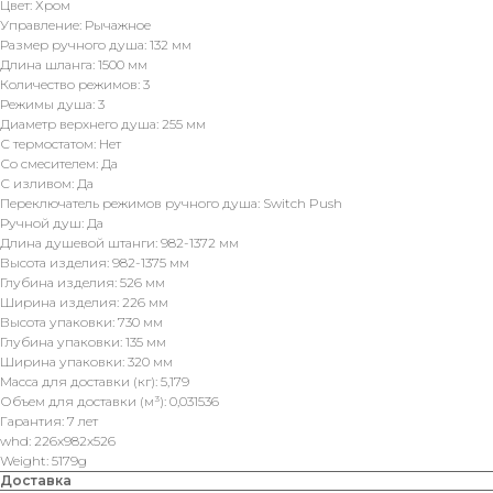
Цвет: Хром
Управление: Рычажное
Размер ручного душа: 132 мм
Длина шланга: 1500 мм
Количество режимов: 3
Режимы душа: 3
Диаметр верхнего душа: 255 мм
С термостатом: Нет
Со смесителем: Да
С изливом: Да
Переключатель режимов ручного душа: Switch Push
Ручной душ: Да
Длина душевой штанги: 982-1372 мм
Высота изделия: 982-1375 мм
Глубина изделия: 526 мм
Ширина изделия: 226 мм
Высота упаковки: 730 мм
Глубина упаковки: 135 мм
Ширина упаковки: 320 мм
Масса для доставки (кг): 5,179
Объем для доставки (м³): 0,031536
Гарантия: 7 лет
whd: 226x982x526
Weight: 5179g
Доставка