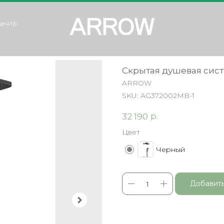
центр
Скрытая душевая сис
ARROW
SKU:
AG372002MB-1
р.
32 190
Цвет
Черный
Добавить