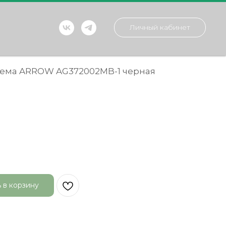
Личный кабинет
тема ARROW AG372002MB-1 черная
 в корзину