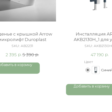
денье с крышкой Arrow
Инсталляция 
микролифт Duroplast
AKB2130H_1 для 
унитаза
SKU:
AB2231
SKU:
AKB2130H
р.
р.
р.
2 395
5 390
47 190
Цвет
обавить в корзину
Сини
Добавить в корзину