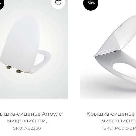
%
-50%
ышка-сиденье Arrow c
Крышка-сиденье 
микролифтом,
микролифто
тросъемное, Duroplast,
быстросъемное,
SKU:
AB2230
SKU:
PG015-Z
белая