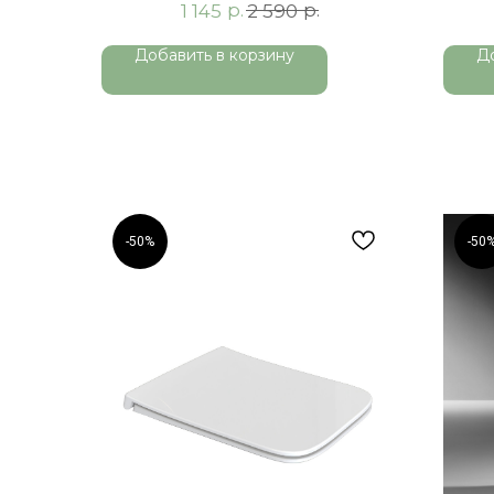
р.
р.
1 145
2 590
Добавить в корзину
Д
-50%
-50