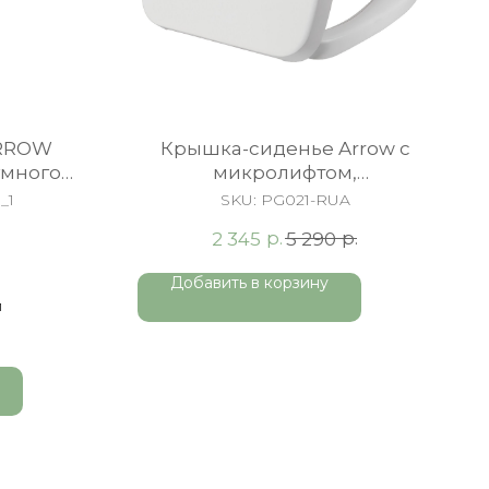
ARROW
Крышка-сиденье Arrow c
умного
микролифтом,
быстросъемное, Duroplast,
_1
SKU:
PG021-RUA
белая
р.
р.
2 345
5 290
Добавить в корзину
й