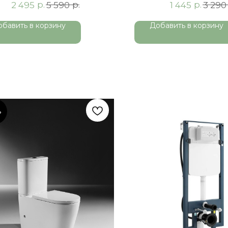
р.
р.
р.
2 495
5 590
1 445
3 290
обавить в корзину
Добавить в корзину
%