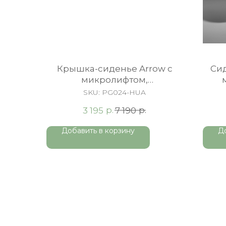
Крышка-сиденье Arrow c
Си
микролифтом,
быстросъемное
SKU:
PG024-HUA
р.
р.
3 195
7 190
Добавить в корзину
Д