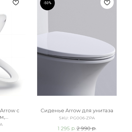
-50%
Arrow c
Сиденье Arrow для унитаза
м,
SKU:
PG006-ZPA
 белая
PA
р.
р.
1 295
2 990