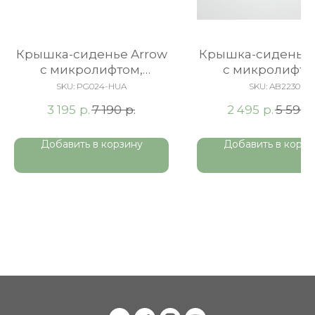
Крышка-сиденье Arrow
Крышка-сиденье 
c микролифтом,
c микролифто
быстросъемное
быстросъемно
SKU:
PG024-HUA
SKU:
AB2230
Duroplast, бел
р.
р.
р.
3 195
7 190
2 495
5 590
Добавить в корзину
Добавить в корзи