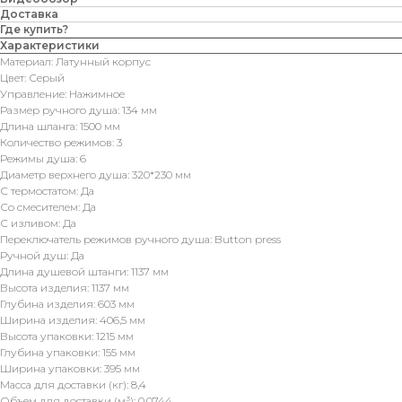
Доставка
Где купить?
Характеристики
Материал: Латунный корпус
Цвет: Серый
Управление: Нажимное
Размер ручного душа: 134 мм
Длина шланга: 1500 мм
Количество режимов: 3
Режимы душа: 6
Диаметр верхнего душа: 320*230 мм
С термостатом: Да
Со смесителем: Да
С изливом: Да
Переключатель режимов ручного душа: Button press
Ручной душ: Да
Длина душевой штанги: 1137 мм
Высота изделия: 1137 мм
Глубина изделия: 603 мм
Ширина изделия: 406,5 мм
Высота упаковки: 1215 мм
Глубина упаковки: 155 мм
Ширина упаковки: 395 мм
Масса для доставки (кг): 8,4
Объем для доставки (м³): 0,0744