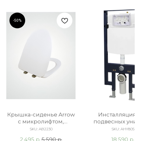
-50%
Крышка-сиденье Arrow
Инсталляция д
c микролифтом,
подвесных унит
быстросъемное,
ARROW AHY8
SKU:
AB2230
SKU:
AHY805
Duroplast, белая
р.
р.
р.
2 495
5 590
18 590