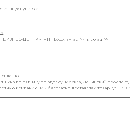
 из двух пунктов:
АД
ия БИЗНЕС-ЦЕНТР «ГРИНВУД», ангар № 4, склад № 1
есплатно.
ьника по пятницу по адресу: Москва, Ленинский проспект, 1
ортную компанию. Мы бесплатно доставляем товар до ТК, а 