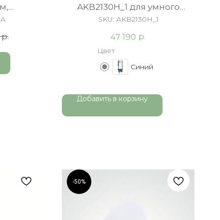
м,
AKB2130H_1 для умного
roplast,
унитаза
UA
SKU:
AKB2130H_1
р.
р.
47 190
Цвет
Синий
Добавить в корзину
-50%