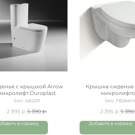
денье с крышкой Arrow
Крышка-сиденье 
микролифт Duroplast
микролифт
полипропилен, 
SKU:
AB2231
SKU:
FB2649
р.
р.
р.
2 395
5 390
2 395
5 390
обавить в корзину
Добавить в корзину