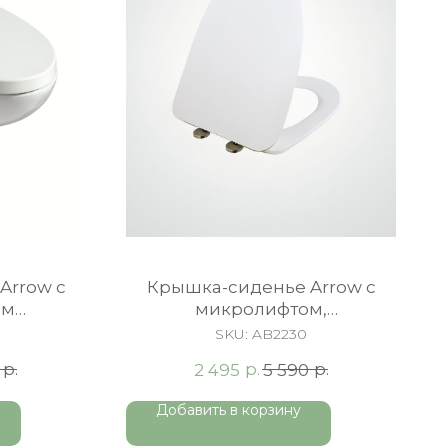
Arrow c
Крышка-сиденье Arrow c
ом
микролифтом,
белый
быстросъемное, Duroplast,
H
SKU:
AB2230
белая
р.
р.
р.
2 495
5 590
Добавить в корзину