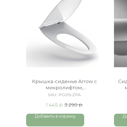
Крышка-сиденье Arrow c
Си
микролифтом,
быстросъемное, белая
SKU:
PG015-ZPA
р.
р.
1 445
3 290
Добавить в корзину
Д