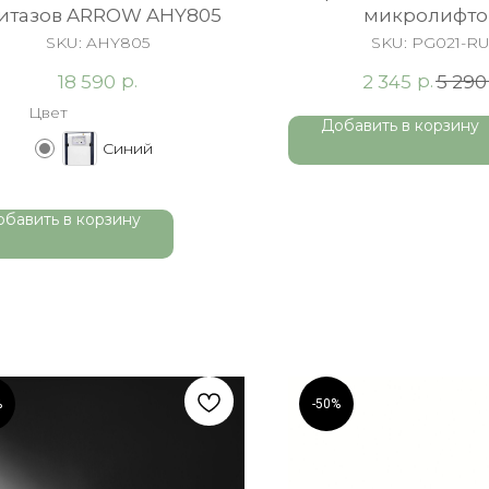
итазов ARROW AHY805
микролифто
быстросъемное, Du
SKU:
AHY805
SKU:
PG021-R
белая
р.
р.
18 590
2 345
5 290
Цвет
Добавить в корзину
Синий
обавить в корзину
%
-50%