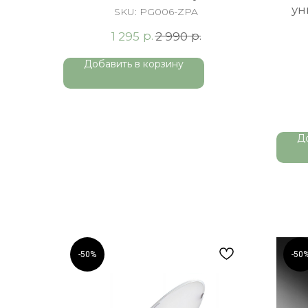
ун
SKU:
PG006-ZPA
р.
р.
1 295
2 990
Добавить в корзину
Д
-50%
-50