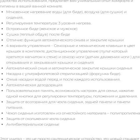
удобства использования, предлагает вам уникальный опыт комфорта и
гигиены в вашей ванной комнате.
Мгновенное нагревание воды (для биде), воздуха (для сушки) и
сидения.
Регулируемая температура: 3 уровня нагрева.
Встроенное биде (женское и мужское)
Сушка (теплый обдув) после биде
Отличие: функция автоматического смыва и закрытие крышки
4 варианта управления - Сенсорные и механические клавиши в цвет
крышек в комплекте, дистанционное управление (пульт который
крепится магнитом к стене) и сенсор ноги (датчик движения ноги ) для
открывания и закрывания крышки и сидения
Автоматический смыв и автоматическое закрытие крышки сиденья
Насадка с ультрафиолетовой стерилизацией (форсунка биде).
Омыв насадки водой перед и после каждого использования.
Автоматическая дезодорация
Пользовательская память, возможность настроек для семьи, нажатие
одной кнопки для регулировки температуры, положения и давления.
Защита от возгорания для чехла сиденья, задней панели и панели
питания.
Чехол сиденья изготовлен из огнестойкого материала – полипропилена
Защита от скольжения чехла сиденья
Антибактериальное сиденье
Этот унитаз – это не просто сантехническое устройство, это новый стандарт