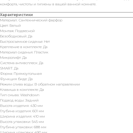
комфорта, чистоты и гигиены в вашей ванной комнате.
Характеристики
Материал: Сантехнический фарфор
Цвет: Белый
Монтаж: Подвесной
Безободковый: Да
Быстросъемное сиденье: Нет
Крепление в комплекте: Да
Материал сиденья: Пластик
Микролифт: Да
Система антивсплеск: Да
SMART: Да
Форма: Прямоугольная
Функция биде: Да
Режим слива воды: В обратном направлении
Клавиша в комплекте: Да
Тип смыва: Washdown
Подвод воды: Задний
Высота изделия: 430 мм
Глубина изделия: 601 мм
Ширина изделия: 410 мм
Высота упаковки: 545 мм
Глубина упаковки: 688 мм
Ширина упаковки: 490 мм