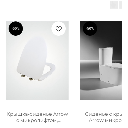
-50%
-50%
Крышка-сиденье Arrow
Сиденье с кры
c микролифтом,
Arrow микрол
быстросъемное,
Duroplast