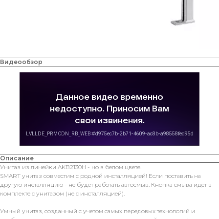
Видеообзор
Описание
Унитаз из линейки AKB2130H - но в белом цвете.
SMART унитаз совместим с родной инсталляцией! Если поставить на
другую инсталляцию - не будет работать автосмыв. Кнопка смыва идет в
комплекте с унитазом (не с инсталляцией).
Умный унитаз, созданный с учетом самых передовых технологий и