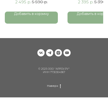
р.
р.
р.
2 495
5 590
2 395
5 390
Duroplast, белая
Добавить в корзину
Добавить в корзи
© 2025 ООО "АРРОУ.РУ"
ИНН 7730304967
Наверх