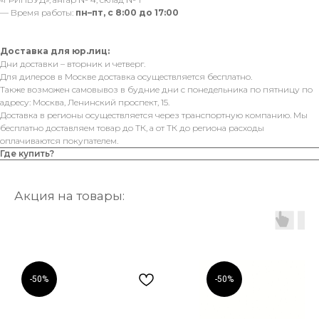
— Время работы:
пн–пт, с 8:00 до 17:00
Доставка для юр.лиц:
Дни доставки – вторник и четверг.
Для дилеров в Москве доставка осуществляется бесплатно.
Также возможен самовывоз в будние дни с понедельника по пятницу по
адресу: Москва, Ленинский проспект, 15.
Доставка в регионы осуществляется через транспортную компанию. Мы
бесплатно доставляем товар до ТК, а от ТК до региона расходы
оплачиваются покупателем.
Где купить?
Акция на товары:
-50%
-50%