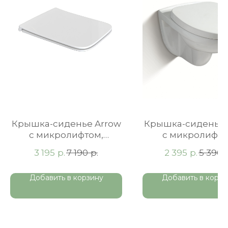
Крышка-сиденье Arrow
Крышка-сиденье 
c микролифтом,
c микролифт
быстросъемное
полипропилен, 
р.
р.
р.
3 195
7 190
2 395
5 390
Добавить в корзину
Добавить в корзи