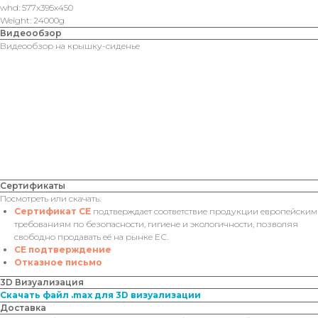
whd: 577x395x450
Weight: 24000g
Видеообзор
Видеообзор на крышку-сиденье
Сертификаты
Посмотреть или скачать:
Сертификат CE
подтверждает соответствие продукции европейским
требованиям по безопасности, гигиене и экологичности, позволяя
свободно продавать её на рынке ЕС.
CE подтверждение
Отказное письмо
3D Визуализация
Скачать файл .max для 3D визуализации
Доставка