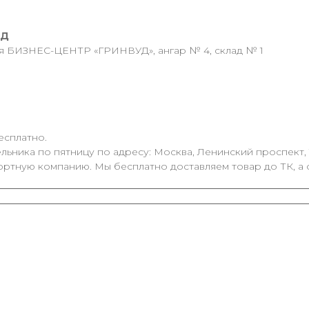
АД
ия БИЗНЕС-ЦЕНТР «ГРИНВУД», ангар № 4, склад № 1
есплатно.
ьника по пятницу по адресу: Москва, Ленинский проспект, 1
ортную компанию. Мы бесплатно доставляем товар до ТК, а 