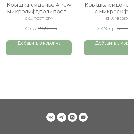
Крышка-сиденье Arrow
Крышка-сиденье 
микролифт,полипропи
c микролифто
лен Ergonomics
быстросъемно
SKU:
PG017-ZPA
SKU:
AB2230
Duroplast, бел
р.
р.
р.
1 145
2 590
2 495
5 590
Добавить в корзину
Добавить в корзи