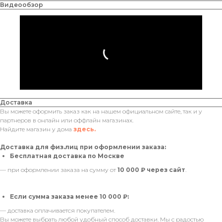
Видеообзор
Доставка
Вы можете оформить заказ как на нашем официальном сайте, так и у
партнеров в онлайн или оффлайн магазинах.
Найдите магазин у дома
здесь.
Доставка для физ.лиц при оформлении заказа:
Бесплатная доставка по Москве
— при оформлении заказа на сумму от
10 000 ₽ через сайт
.
Если сумма заказа менее 10 000 ₽:
— доставка оплачивается покупателем.
Вы можете выбрать любой удобный способ доставки. Мы с радостью