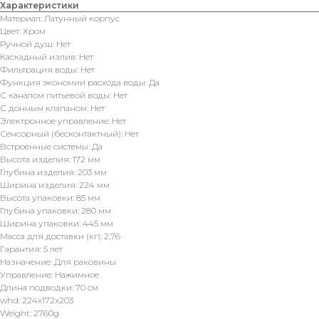
Характеристики
Материал: Латунный корпус
Цвет: Хром
Ручной душ: Нет
Каскадный излив: Нет
Фильтрация воды: Нет
Функция экономии расхода воды: Да
С каналом питьевой воды: Нет
С донным клапаном: Нет
Электронное управление: Нет
Сенсорный (бесконтактный): Нет
Встроенные системы: Да
Высота изделия: 172 мм
Глубина изделия: 203 мм
Ширина изделия: 224 мм
Высота упаковки: 85 мм
Глубина упаковки: 280 мм
Ширина упаковки: 445 мм
Масса для доставки (кг): 2,76
Гарантия: 5 лет
Назначение: Для раковины
Управление: Нажимное
Длина подводки: 70 см
whd: 224x172x203
Weight: 2760g