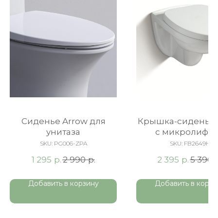
Сиденье Arrow для
Крышка-сиденье 
унитаза
c микролифт
полипропилен, 
SKU:
PG006-ZPA
SKU:
FB2649H
р.
р.
р.
1 295
2 990
2 395
5 390
Добавить в корзину
Добавить в корзи