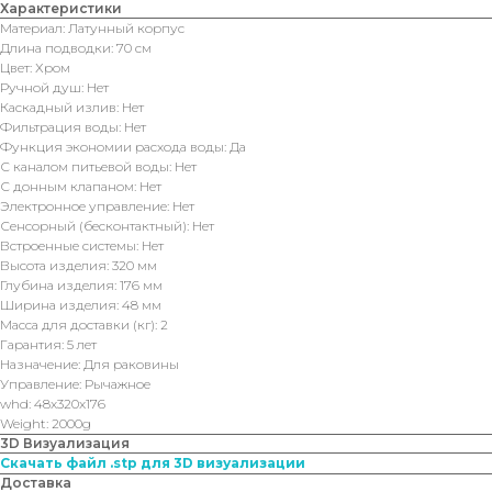
Характеристики
Материал: Латунный корпус
Длина подводки: 70 см
Цвет: Хром
Ручной душ: Нет
Каскадный излив: Нет
Фильтрация воды: Нет
Функция экономии расхода воды: Да
С каналом питьевой воды: Нет
С донным клапаном: Нет
Электронное управление: Нет
Сенсорный (бесконтактный): Нет
Встроенные системы: Нет
Высота изделия: 320 мм
Глубина изделия: 176 мм
Ширина изделия: 48 мм
Масса для доставки (кг): 2
Гарантия: 5 лет
Назначение: Для раковины
Управление: Рычажное
whd: 48x320x176
Weight: 2000g
3D Визуализация
Скачать файл .stp для 3D визуализации
Доставка