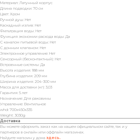
Материал: Латунный корпус
Длина подводки: 70 см
Цвет: Хром
Ручной душ: Нет
Каскадный излив: Нет
Фильтрация воды: Нет
Функция экономии расхода воды: Да
С каналом питьевой воды: Нет
С донным клапаном: Нет
Электронное управление: Нет
Сенсорный (бесконтактный): Нет
Встроенные системы: Да
Высота изделия: 188 мм
Глубина изделия: 209 мм
Ширина изделия: 204-300 мм
Масса для доставки (кг): 3,03
Гарантия: 5 лет
Назначение: Для раковины
Управление: Вентильное
whd: 700x450x335
Weight: 3030g
Доставка
Вы можете оформить заказ как на нашем официальном сайте, так и у
партнеров в онлайн или оффлайн магазинах.
Найдите магазин у дома
здесь.