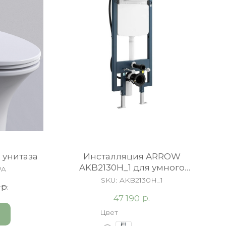
 унитаза
Инсталляция ARROW
AKB2130H_1 для умного
PA
унитаза
SKU:
AKB2130H_1
р.
р.
47 190
Цвет