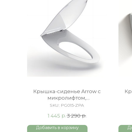
Крышка-сиденье Arrow c
Кр
микролифтом,
быстросъемное, белая
п
SKU:
PG015-ZPA
р.
р.
1 445
3 290
Добавить в корзину
Д