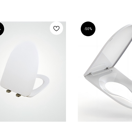
%
-50%