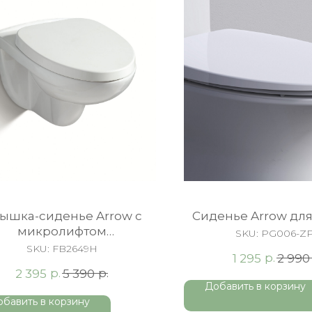
ышка-сиденье Arrow c
Сиденье Arrow для
микролифтом
SKU:
PG006-Z
олипропилен, белый
SKU:
FB2649H
р.
1 295
2 990
р.
р.
2 395
5 390
Добавить в корзину
обавить в корзину