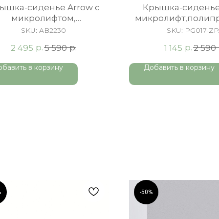
ышка-сиденье Arrow c
Крышка-сиденье
микролифтом,
микролифт,полип
тросъемное, Duroplast,
Ergonomic
SKU:
AB2230
SKU:
PG017-Z
белая
р.
р.
р.
2 495
5 590
1 145
2 590
обавить в корзину
Добавить в корзину
%
-50%