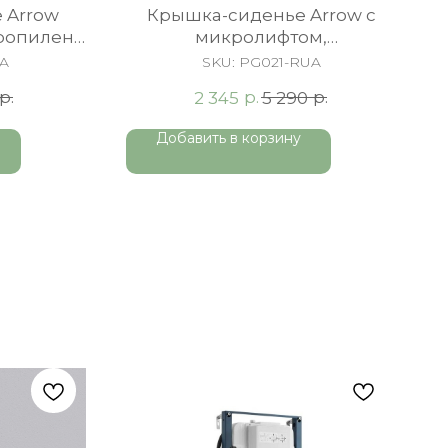
 Arrow
Крышка-сиденье Arrow c
ропилен
микролифтом,
s
быстросъемное, Duroplast,
PA
SKU:
PG021-RUA
белая
р.
р.
р.
2 345
5 290
Добавить в корзину