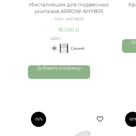
Инсталляция для подвесных
Кр
унитазов ARROW AHY805
быс
SKU:
AHY805
р.
18 590
Цвет
Д
Синий
Добавить в корзину
-50%
-50