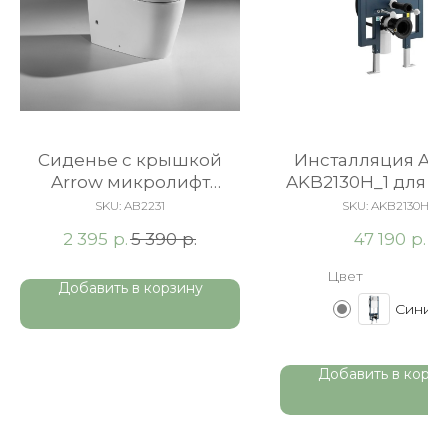
Сиденье с крышкой
Инсталляция A
Arrow микролифт
AKB2130H_1 для у
Duroplast
унитаза
SKU:
AB2231
SKU:
AKB2130H_1
р.
р.
р.
2 395
5 390
47 190
Цвет
Добавить в корзину
Синий
Добавить в корзи