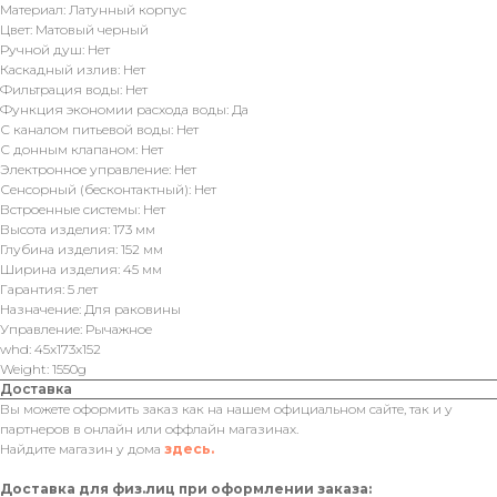
Материал: Латунный корпус
Цвет: Матовый черный
Ручной душ: Нет
Каскадный излив: Нет
Фильтрация воды: Нет
Функция экономии расхода воды: Да
С каналом питьевой воды: Нет
С донным клапаном: Нет
Электронное управление: Нет
Сенсорный (бесконтактный): Нет
Встроенные системы: Нет
Высота изделия: 173 мм
Глубина изделия: 152 мм
Ширина изделия: 45 мм
Гарантия: 5 лет
Назначение: Для раковины
Управление: Рычажное
whd: 45x173x152
Weight: 1550g
Доставка
Вы можете оформить заказ как на нашем официальном сайте, так и у
партнеров в онлайн или оффлайн магазинах.
Найдите магазин у дома
здесь.
Доставка для физ.лиц при оформлении заказа: