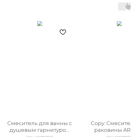
Смеситель для ванны с
Copy: Смеситель
душевым гарнитуром
раковины AR
ARROW AG3503CP хром
F1A9119CP хр