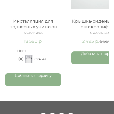
Инсталляция для
Крышка-сиденье 
подвесных унитазов
c микролифто
ARROW AHY805
быстросъемно
SKU:
AHY805
SKU:
AB2230
Duroplast, бел
р.
р.
18 590
2 495
5 590
Цвет
Добавить в корзи
Синий
Добавить в корзину