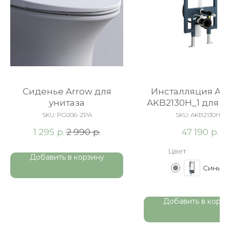
Сиденье Arrow для
Инсталляция A
унитаза
AKB2130H_1 для у
унитаза
SKU:
PG006-ZPA
SKU:
AKB2130H_1
р.
р.
р.
1 295
2 990
47 190
Цвет
Добавить в корзину
Синий
Добавить в корзи