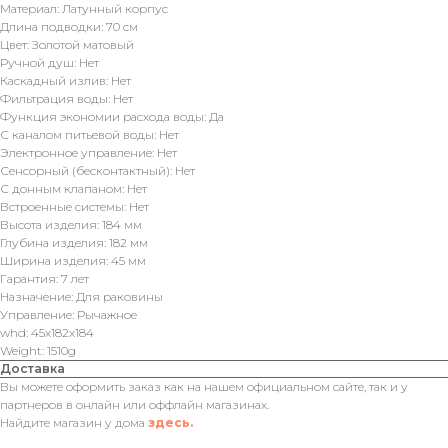
Материал: Латунный корпус
Длина подводки: 70 см
Цвет: Золотой матовый
Ручной душ: Нет
Каскадный излив: Нет
Фильтрация воды: Нет
Функция экономии расхода воды: Да
С каналом питьевой воды: Нет
Электронное управление: Нет
Сенсорный (бесконтактный): Нет
С донным клапаном: Нет
Встроенные системы: Нет
Высота изделия: 184 мм
Глубина изделия: 182 мм
Ширина изделия: 45 мм
Гарантия: 7 лет
Назначение: Для раковины
Управление: Рычажное
whd: 45x182x184
Weight: 1510g
Доставка
Вы можете оформить заказ как на нашем официальном сайте, так и у
партнеров в онлайн или оффлайн магазинах.
Найдите магазин у дома
здесь.