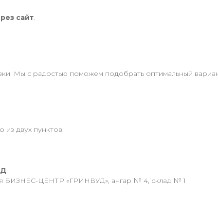
ерез сайт
.
и. Мы с радостью поможем подобрать оптимальный вариант
 из двух пунктов:
АД
ия БИЗНЕС-ЦЕНТР «ГРИНВУД», ангар № 4, склад № 1