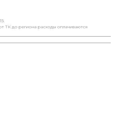
5.
от ТК до региона расходы оплачиваются
-50%