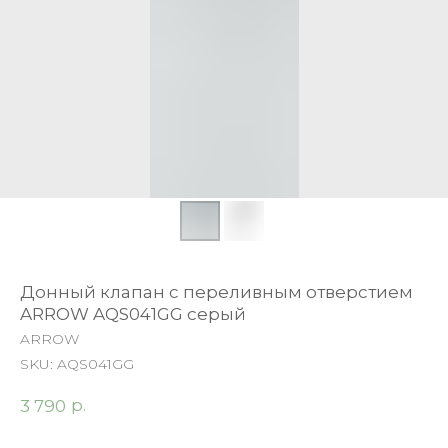
Донный клапан с переливным отверстием
ARROW AQS041GG серый
ARROW
SKU:
AQS041GG
р.
3 790