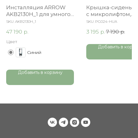
Инсталляция ARROW
Крышка-сиденье 
AKB2130H_1 для умного
c микролифтом,
унитаза
быстросъемное
SKU:
AKB2130H_1
SKU:
PG024-HUA
р.
р.
р.
47 190
3 195
7 190
Цвет
Добавить в корзи
Синий
Добавить в корзину