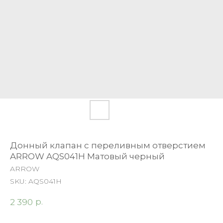
Донный клапан с переливным отверстием
ARROW AQS041H Матовый черный
ARROW
SKU:
AQS041H
р.
2 390