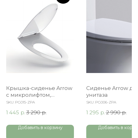
Крышка-сиденье Arrow
Сиденье Arrow дл
c микролифтом,
унитаза
быстросъемное, белая
SKU:
PG015-ZPA
SKU:
PG006-ZPA
р.
р.
р.
р.
1 445
3 290
1 295
2 990
Добавить в корзину
Добавить в корзи