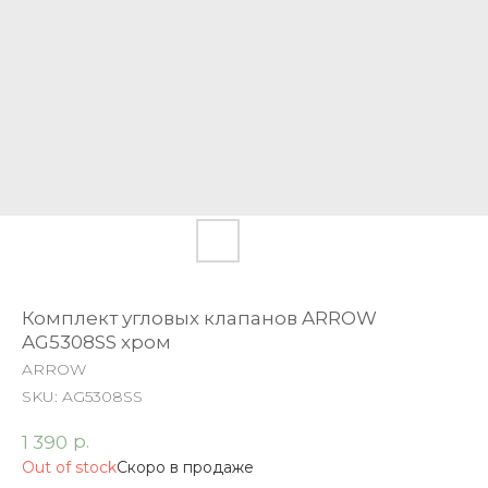
Комплект угловых клапанов ARROW
AG5308SS хром
ARROW
SKU:
AG5308SS
р.
1 390
Out of stock