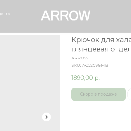
центр
Крючок для ха
глянцевая отде
ARROW
SKU:
AG52098MB
1890,00
р.