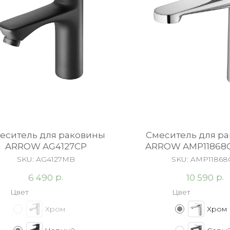
еситель для раковины
Cмеситель для р
ARROW AG4127CP
ARROW AMP11868
SKU:
AG4127MB
SKU:
AMP11868
р.
р.
6 490
10 590
Цвет
Цвет
Хром
Хром