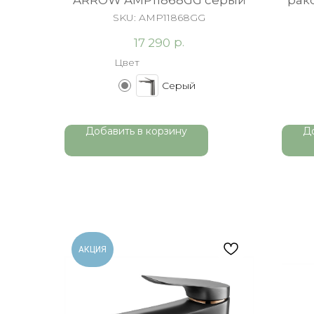
ARROW AMP11868GG серый
рак
SKU:
AMP11868GG
р.
17 290
Цвет
Серый
Добавить в корзину
Д
АКЦИЯ