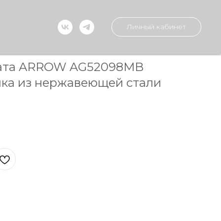
Личный кабинет
лата ARROW AG52098MB
лка из нержавеющей стали