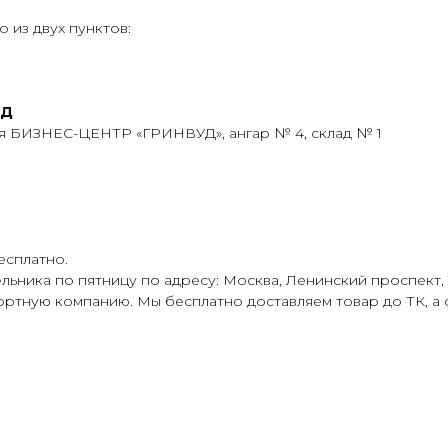
 из двух пунктов:
АД
ия БИЗНЕС-ЦЕНТР «ГРИНВУД», ангар № 4, склад № 1
есплатно.
ьника по пятницу по адресу: Москва, Ленинский проспект, 1
ортную компанию. Мы бесплатно доставляем товар до ТК, а 