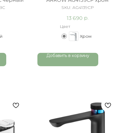
C черный
ARROW AG4139CP хром
BC
SKU:
AG4139CP
р.
13 690
Цвет
й
Хром
Добавить в корзину