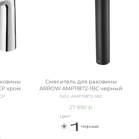
аковины
Cмеситель для раковины
CP хром
ARROW AMP11872-1BC черный
CP
SKU:
AMP11872-1BC
р.
27 990
Цвет
Черный