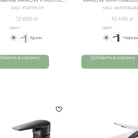
овины ARROW F1A9119CP
ARROW AMP11848B
хром
SKU:
F1A9119CP
SKU:
AMP11848
р.
р.
12 890
10 490
Цвет
Цвет
Хром
Черны
обавить в корзину
Добавить в корзину