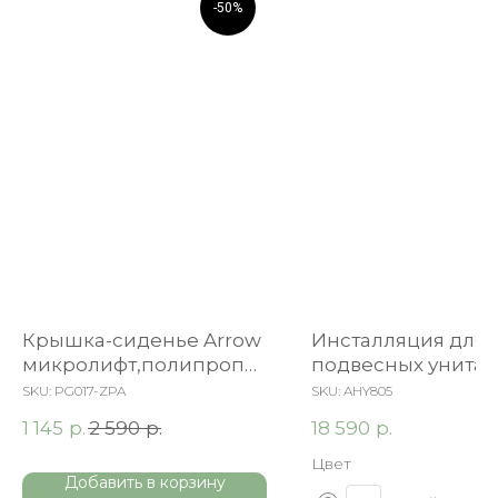
-50%
Крышка-сиденье Arrow
Инсталляция для
микролифт,полипропи
подвесных унитаз
лен Ergonomics
ARROW AHY805
SKU:
PG017-ZPA
SKU:
AHY805
р.
р.
р.
1 145
2 590
18 590
Цвет
Добавить в корзину